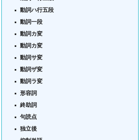
動詞ハ行五段
動詞一段
動詞カ変
動詞カ変
動詞サ変
動詞ザ変
動詞ラ変
形容詞
終助詞
句読点
独立後