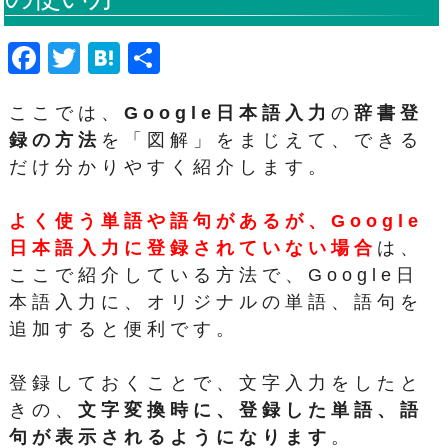
F
T
H
共
a
wi
at
有
ここでは、
Google日本語入力
の
辞書登
c
tt
e
録の方法
を「図解」をまじえて、できる
e
er
n
だけ分かりやすく紹介します。
b
a
o
よく使う単語や語句があるが、Google
o
日本語入力に登録されていない場合
は、
k
ここで紹介している方法で、Google日
本語入力に、オリジナルの単語、語句を
追加すると便利です。
登録しておくことで、文字入力をしたと
きの、
文字変換時に、登録した単語、語
句が表示されるようになります
。