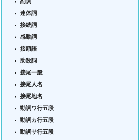
副詞
連体詞
接続詞
感動詞
接頭語
助数詞
接尾一般
接尾人名
接尾地名
動詞ワ行五段
動詞カ行五段
動詞サ行五段