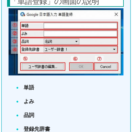
「単語登録」の画面の説明
単語
よみ
品詞
登録先辞書