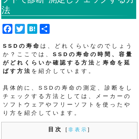
法
F
T
H
共
a
wi
at
有
SSDの寿命
は、どれくらいなのでしょう
c
tt
e
か？ここでは、
SSDの寿命の時間、容量
e
er
n
がどれくらいか確認する方法
と
寿命を延
b
a
ばす方法
を紹介しています。
o
o
具体的に、SSDの寿命の測定、診断をし
k
チェックする方法としては、メーカーの
ソフトウェアやフリーソフトを使ったや
り方を紹介しています。
目次
[
非表示
]