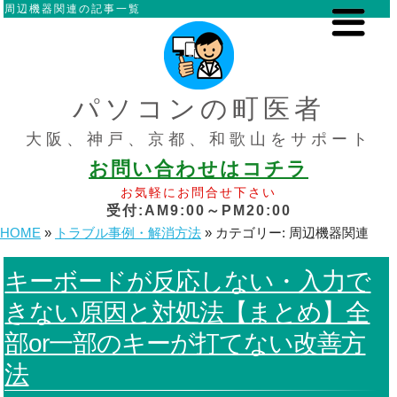
周辺機器関連の記事一覧
パソコンの町医者
大阪、神戸、京都、和歌山をサポート
お問い合わせはコチラ
お気軽にお問合せ下さい
受付:AM9:00～PM20:00
HOME
»
トラブル事例・解消方法
»
カテゴリー:
周辺機器関連
キーボードが反応しない・入力で
きない原因と対処法【まとめ】全
部or一部のキーが打てない改善方
法