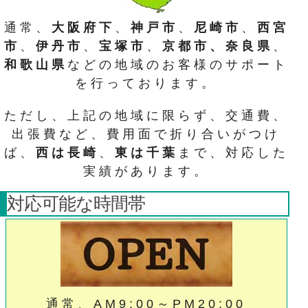
通常、
大阪府下
、
神戸市
、
尼崎市
、
西宮
市
、
伊丹市
、
宝塚市
、
京都市、奈良県
、
和歌山県
などの地域のお客様のサポート
を行っております。
ただし、上記の地域に限らず、交通費、
出張費など、費用面で折り合いがつけ
ば、
西は長崎
、
東は千葉
まで、対応した
実績があります。
対応可能な時間帯
通常、AM9:00～PM20:00