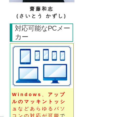
齋藤和志
(さいとう かずし)
対応可能なPCメー
カー
Windows
、
アップ
ルのマッキントッシ
ュ
などあらゆるパソ
コンの対応が可能
で