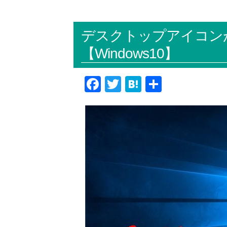
デスクトップアイコン
【Windows10】
F
T
H
共
a
wi
at
有
c
tt
e
e
er
n
b
a
o
o
k