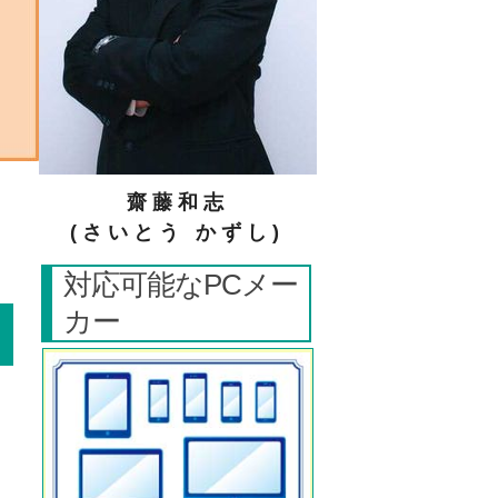
齋藤和志
(さいとう かずし)
対応可能なPCメー
カー
X
X