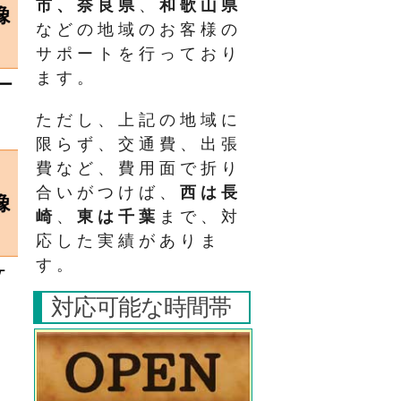
市、奈良県
、
和歌山県
などの地域のお客様の
サポートを行っており
ます。
ー
ただし、上記の地域に
限らず、交通費、出張
費など、費用面で折り
合いがつけば、
西は長
崎
、
東は千葉
まで、対
応した実績がありま
す。
ケ
対応可能な時間帯