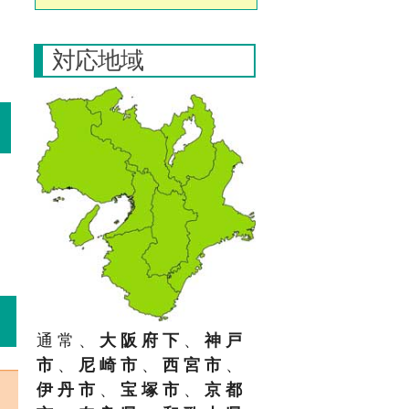
X
X
対応地域
X
X
通常、
大阪府下
、
神戸
市
、
尼崎市
、
西宮市
、
伊丹市
、
宝塚市
、
京都