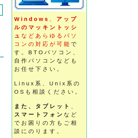
Windows
、
アップ
X
ルのマッキントッシ
X
ュ
などあらゆるパソ
コンの対応が可能
で
す。BTOパソコン、
自作パソコンなども
X
お任せ下さい。
X
Linux系、Unix系の
OSも相談ください。
また、タブレット
、
X
スマートフォン
など
X
でお困りの方もご相
談にのります。