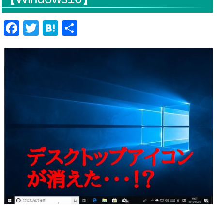
F
T
H
共
a
wi
at
有
c
tt
e
e
er
n
b
a
o
o
k