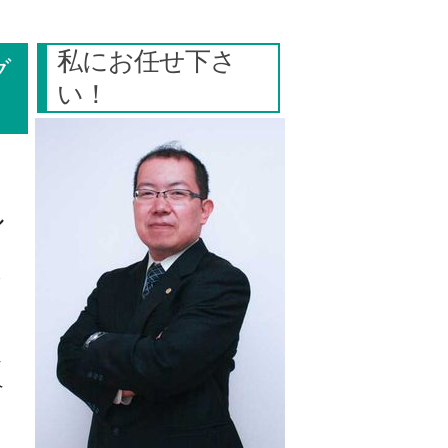
私にお任せ下さ
グ
い！
ル
ト
ら
ェ
ペ