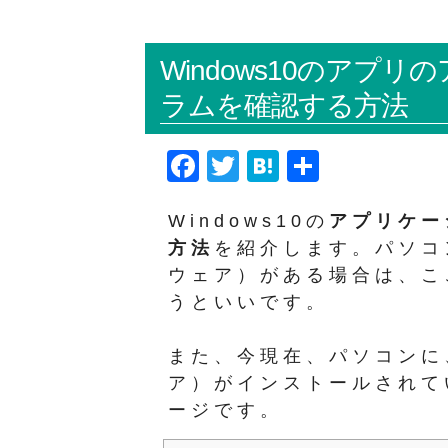
Windows10のア
ラムを確認する方法
F
T
H
共
a
wi
at
有
Windows10の
アプリケー
c
tt
e
方法
を紹介します。パソコ
e
er
n
ウェア）がある場合は、こ
b
a
うといいです。
o
o
また、今現在、パソコンに
k
ア）がインストールされて
ージです。