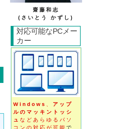
齋藤和志
(さいとう かずし)
対応可能なPCメー
カー
ョ
Windows
、
アップ
ルのマッキントッシ
ュ
などあらゆるパソ
コンの対応が可能
で