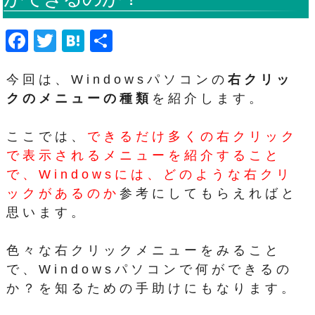
F
T
H
共
a
wi
at
有
今回は、Windowsパソコンの
右クリッ
c
tt
e
クのメニューの種類
を紹介します。
e
er
n
b
a
ここでは、
できるだけ多くの右クリック
o
で表示されるメニューを紹介すること
o
で、Windowsには、どのような右クリ
k
ックがあるのか
参考にしてもらえればと
思います。
色々な右クリックメニューをみること
で、Windowsパソコンで何ができるの
か？を知るための手助けにもなります。