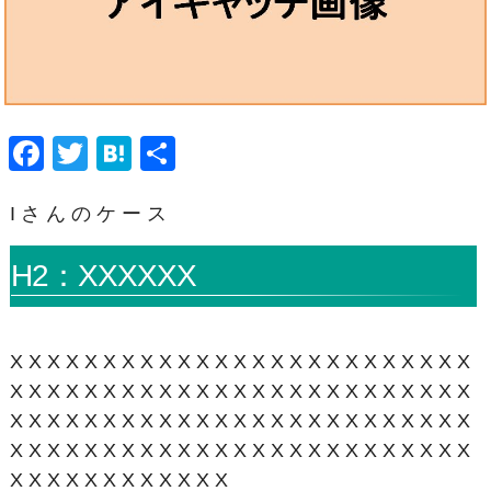
F
T
H
共
a
wi
at
有
Iさんのケース
c
tt
e
e
er
n
H2：XXXXXX
b
a
o
o
XXXXXXXXXXXXXXXXXXXXXXXXX
k
XXXXXXXXXXXXXXXXXXXXXXXXX
XXXXXXXXXXXXXXXXXXXXXXXXX
XXXXXXXXXXXXXXXXXXXXXXXXX
XXXXXXXXXXXX