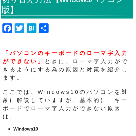
版】
F
T
H
共
a
wi
at
有
c
tt
e
「パソコンのキーボードのローマ字入力
e
er
n
ができない」
ときに、ローマ字入力がで
b
a
きるようにする為の原因と対策を紹介し
o
ます。
o
ここでは、Windows10のパソコンを対
k
象に解説していますが、基本的に、キー
ボードでローマ字入力ができない原因
は、
Windows10