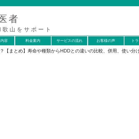
医者
和歌山をサポート
ス内容
料金案内
サービスの流れ
お客様の声
トラ
か？【まとめ】寿命や種類からHDDとの違いの比較、併用、使い分