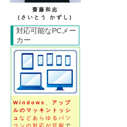
齋藤和志
(さいとう かずし)
対応可能なPCメー
カー
Windows
、
アップ
ルのマッキントッシ
ュ
などあらゆるパソ
コンの対応が可能
で