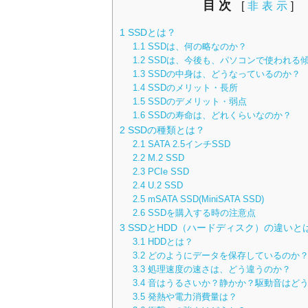
目次
[
非表示
]
1
SSDとは？
1.1
SSDは、何の略なのか？
1.2
SSDは、今後も、パソコンで使われる傾
1.3
SSDの中身は、どうなっているのか？
1.4
SSDのメリット・長所
1.5
SSDのデメリット・弱点
1.6
SSDの寿命は、どれくらいなのか？
2
SSDの種類とは？
2.1
SATA 2.5インチSSD
2.2
M.2 SSD
2.3
PCIe SSD
2.4
U.2 SSD
2.5
mSATA SSD(MiniSATA SSD)
2.6
SSDを購入する時の注意点
3
SSDとHDD（ハードディスク）の違いと
3.1
HDDとは？
3.2
どのようにデータを保存しているのか
3.3
処理速度の速さは、どう違うのか？
3.4
音はうるさいか？静かか？駆動音はど
3.5
発熱や電力消費量は？