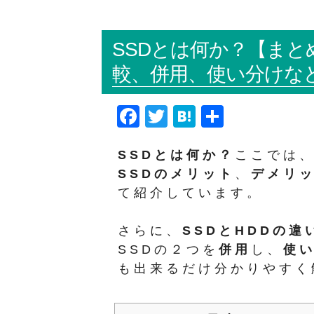
SSDとは何か？【まと
較、併用、使い分けな
F
T
H
共
a
wi
at
有
SSDとは何か？
ここでは、
c
tt
e
SSDのメリット
、
デメリ
e
er
n
て紹介しています。
b
a
o
さらに、
SSDとHDDの違
o
SSDの２つを
併用
し、
使
k
も出来るだけ分かりやすく