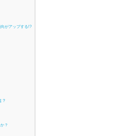
向がアップする!?
は？
？
うか？