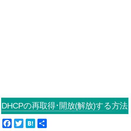
DHCPの再取得･開放(解放)する方法
F
T
H
共