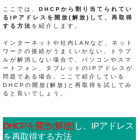
a
wi
at
有
ここでは、
DHCPから割り当てられてい
c
tt
e
るIPアドレスを開放(解放)して、再取得
e
er
n
する方法
を紹介します。
b
a
o
インターネットや社内LANなど、ネット
o
ワークの接続がうまくいかない、トラブ
k
ルが解消しない場合で、パソコンやスマ
ートフォン、タブレットのIPアドレスが
問題である場合、ここで紹介している
DHCPの開放(解放)と再取得を試してみ
ると良いでしょう。
DHCPを開放(解放)
し、IPアドレス
を
再取得する
方法